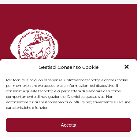
Gestisci Consenso Cookie
Per fornire le migliori esperienze, utilizziamo tecnologie come i cookie
per memorizzare e/o accedere alle informazioni del dispositivo. Il
consenso a queste tecnologie ci permetterà di elaborare dati come il
Piazza Pitti 1 - 50125 Firenze
comportamento di navigazione o ID unici su questo sito. Non
email: istitutostudietruschi@gmail.com
acconsentire o ritirare il consenso può influire negativamente su alcune
caratteristiche e funzioni.
PEC: istitutostudietruschi@pec.it
Tel. e fax: +39 055 8022936
Accetta