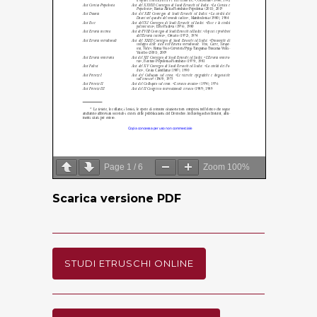
Page
1
/
6
Zoom
100%
Scarica versione PDF
STUDI ETRUSCHI ONLINE