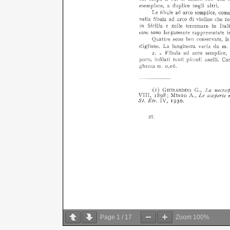
Page
1
/
17
Zoom
100%