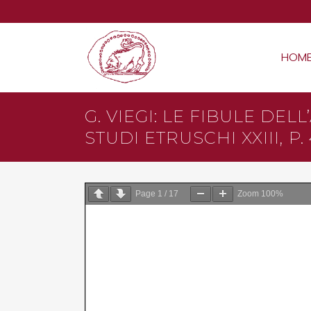
HOM
G. VIEGI: LE FIBULE D
STUDI ETRUSCHI XXIII, P. 
Page
1
/
17
Zoom
100%