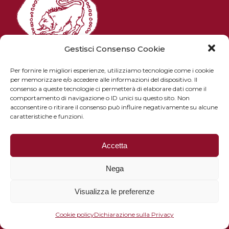
Gestisci Consenso Cookie
Per fornire le migliori esperienze, utilizziamo tecnologie come i cookie
per memorizzare e/o accedere alle informazioni del dispositivo. Il
consenso a queste tecnologie ci permetterà di elaborare dati come il
Piazza Pitti 1 - 50125 Firenze
comportamento di navigazione o ID unici su questo sito. Non
email: istitutostudietruschi@gmail.com
acconsentire o ritirare il consenso può influire negativamente su alcune
caratteristiche e funzioni.
PEC: istitutostudietruschi@pec.it
Tel. e fax: +39 055 8022936
Accetta
Nega
Privacy policy
Cookie policy
Visualizza le preferenze
Cookie policy
Dichiarazione sulla Privacy