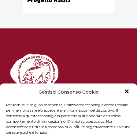
Progetto Rasna
Gestisci Consenso Cookie
Per fornire le migliori esperienze, utilizziamo tecnologie come i cookie
per memorizzare e/o accedere alle informazioni del dispositivo. Il
consenso a queste tecnologie ci permetterà di elaborare dati come il
Piazza Pitti 1 - 50125 Firenze
comportamento di navigazione o ID unici su questo sito. Non
email: istitutostudietruschi@gmail.com
acconsentire o ritirare il consenso può influire negativamente su alcune
caratteristiche e funzioni.
PEC: istitutostudietruschi@pec.it