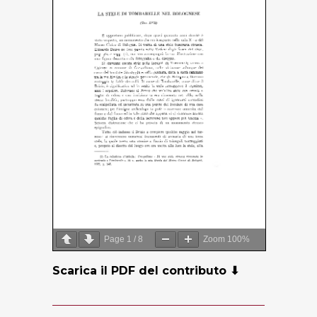
Page
1
/
8
Zoom
100%
Scarica il PDF del contributo ⬇