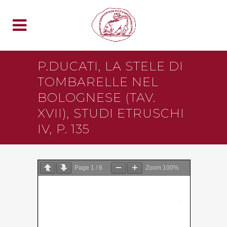
P.DUCATI, LA STELE DI
TOMBARELLE NEL
BOLOGNESE (TAV.
XVII), STUDI ETRUSCHI
IV, P. 135
Page
1
/
8
Zoom
100%