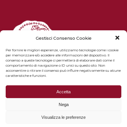
Gestisci Consenso Cookie
Per fornire le migliori esperienze, utilizziamo tecnologie come i cookie
per memorizzare e/o accedere alle informazioni del dispositivo. Il
consenso a queste tecnologie ci permetterà di elaborare dati come il
comportamento di navigazione o ID unici su questo sito. Non
acconsentire o ritirare il consenso può influire negativamente su alcune
caratteristiche e funzioni.
Piazza Pitti 1 - 50125 Firenze
email: istitutostudietruschi@gmail.com
Accetta
PEC: istitutostudietruschi@pec.it
Tel. e fax: +39 055 8022936
Nega
Visualizza le preferenze
Privacy policy