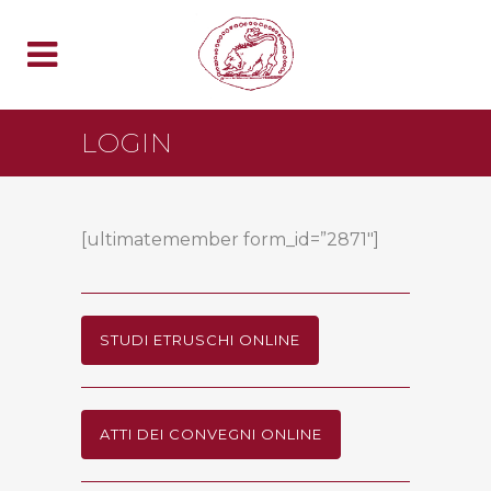
LOGIN
[ultimatemember form_id=”2871″]
STUDI ETRUSCHI ONLINE
ATTI DEI CONVEGNI ONLINE